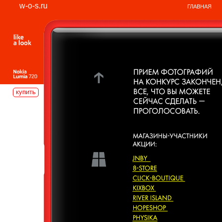
w-o-s.ru
ГЛАВНАЯ
купить