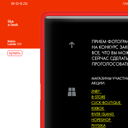
w-o-s.ru
ГЛ
купить