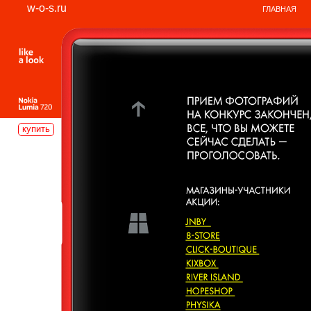
w-o-s.ru
ГЛАВНАЯ
купить