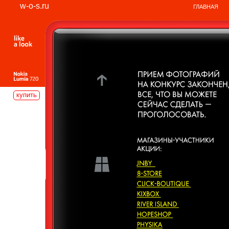
w-o-s.ru
ГЛАВНАЯ
купить