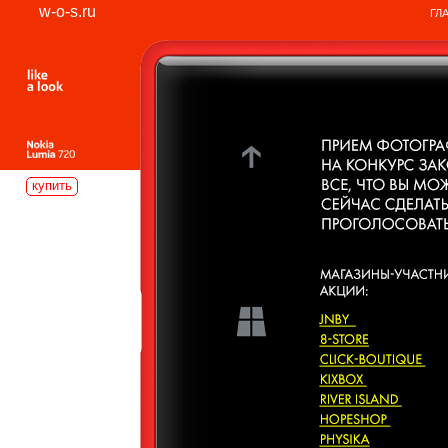
w-o-s.ru
ГЛ
купить