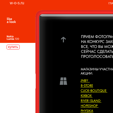
w-o-s.ru
ГЛ
купить