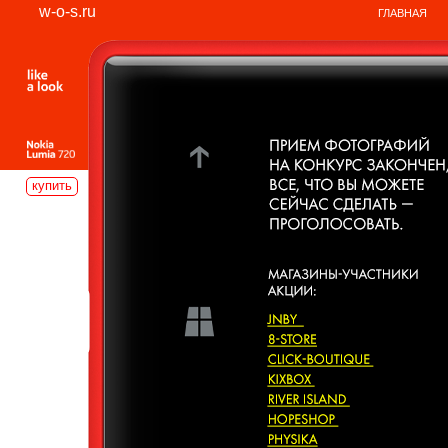
w-o-s.ru
ГЛАВНАЯ
купить