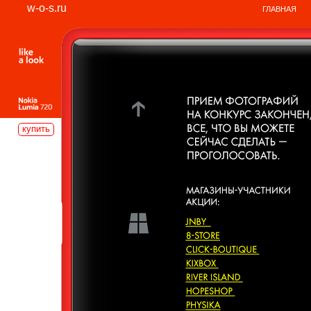
w-o-s.ru
ГЛАВНАЯ
купить