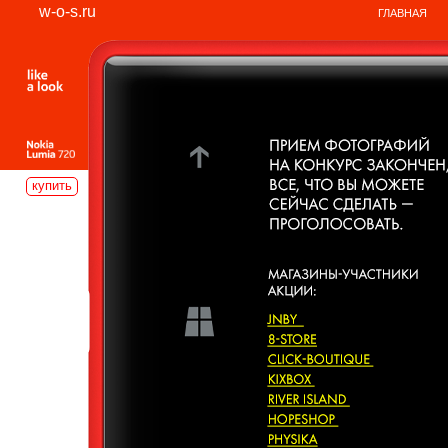
w-o-s.ru
ГЛАВНАЯ
купить