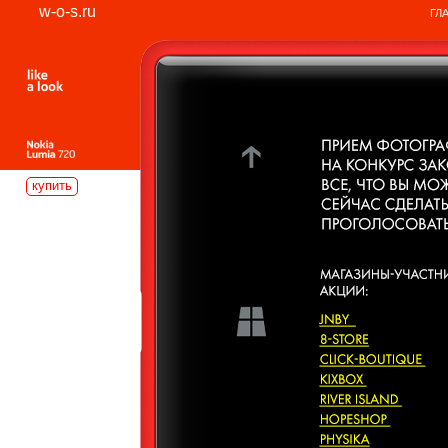
w-o-s.ru
ГЛ
купить