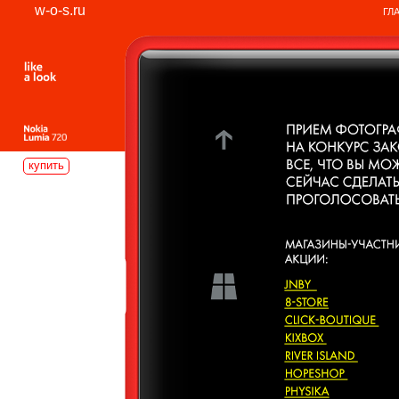
w-o-s.ru
ГЛ
купить